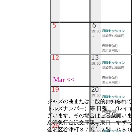
Mar <<
ジャズの曲または一般的に知られて
トルズナンバー）等 日程、プレイ
ざいます、その場合はご容赦願いま
京浜急行金沢文庫駅 東口 すずら
金沢区谷津町３７６－２階 ０８０